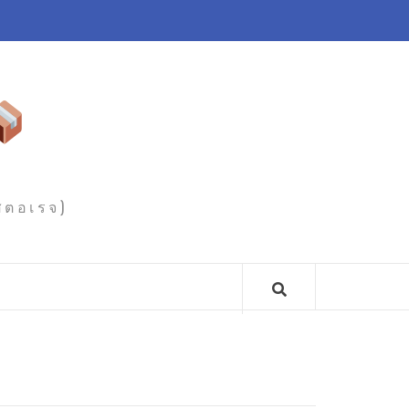
กสตอเรจ)