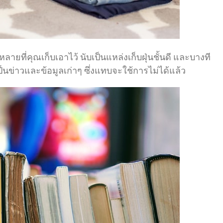
ายที่คุณเก็บเอาไว้ นับเป็นแหล่งเก็บฝุ่นชั้นดี และบางที
ป็นข่าวและข้อมูลเก่าๆ ซึ่งแทบจะใช้การไม่ได้แล้ว