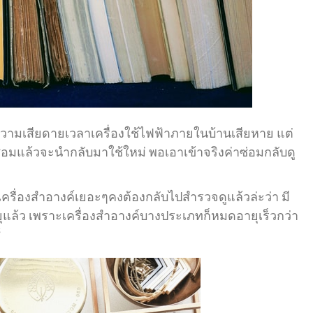
ามเสียดายเวลาเครื่องใช้ไฟฟ้าภายในบ้านเสียหาย แต่
ซ่อมแล้วจะนำกลับมาใช้ใหม่ พอเอาเข้าจริงค่าซ่อมกลับดู
รื่องสำอางค์เยอะๆคงต้องกลับไปสำรวจดูแล้วล่ะว่า มี
ายุแล้ว เพราะเครื่องสำอางค์บางประเภทก็หมดอายุเร็วกว่า
้