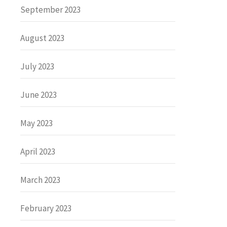
September 2023
August 2023
July 2023
June 2023
May 2023
April 2023
March 2023
February 2023