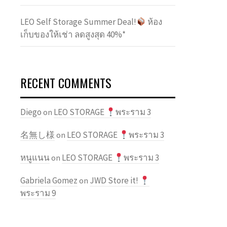
LEO Self Storage Summer Deal!
ห้อง
เก็บของให้เช่า ลดสูงสุด 40%*
RECENT COMMENTS
Diego
LEO STORAGE
พระราม 3
on
名無し様
LEO STORAGE
พระราม 3
on
หนูแนน
LEO STORAGE
พระราม 3
on
Gabriela Gomez
JWD Store it!
on
พระราม 9