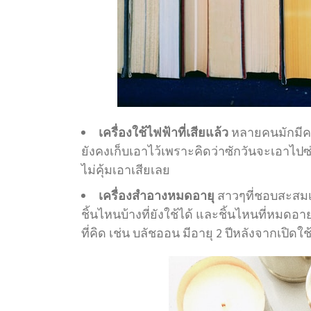
เครื่องใช้ไฟฟ้าที่เสียแล้ว
หลายคนมักมีคว
ยังคงเก็บเอาไว้เพราะคิดว่าซักวันจะเอาไป
ไม่คุ้มเอาเสียเลย
เครื่องสำอางหมดอายุ
สาวๆที่ชอบสะสมเค
ชิ้นไหนบ้างที่ยังใช้ได้ และชิ้นไหนที่หมดอ
ที่คิด เช่น บลัชออน มีอายุ 2 ปีหลังจากเปิดใช