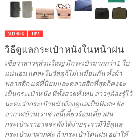
CLEANING
TIPS
วิธีดูแลกระเป๋าหนังในหน้าฝน
เชื่อว่าสาวๆส่วนใหญ่ มีกระเป๋ามากกว่า 1 ใบ
แน่นอน แต่ละใบวัสดุก็ไม่เหมือนกัน ทั้งผ้า
พลาสติก แต่ที่นิยมและคลาสสิกที่สุดก็คงจะ
เป็นกระเป๋าหนัง ที่ทั้งสวยทั้งทน สาวๆต้องรู้ไว้
นะคะว่ากระเป๋าหนังต้องดูแลเป็นพิเศษ ยิ่ง
อากาศบ้านเราช่วงนี้เดี๋ยวร้อนเดี๋ยวฝน
กระเป๋าเราอาจจะพังได้ง่ายๆ เรามีวิธีดูแล
กระเป๋ามาฝากค่ะ ถ้ากระเป๋าโดนฝน อย่าให้