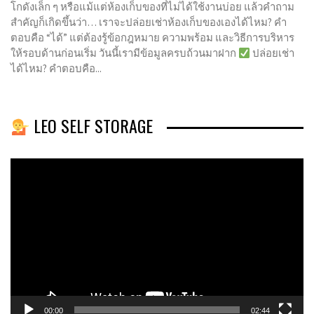
โกดังเล็ก ๆ หรือแม้แต่ห้องเก็บของที่ไม่ได้ใช้งานบ่อย แล้วคำถาม
สำคัญก็เกิดขึ้นว่า… เราจะปล่อยเช่าห้องเก็บของเองได้ไหม? คำ
ตอบคือ “ได้” แต่ต้องรู้ข้อกฎหมาย ความพร้อม และวิธีการบริหาร
ให้รอบด้านก่อนเริ่ม วันนี้เรามีข้อมูลครบถ้วนมาฝาก
ปล่อยเช่า
ได้ไหม? คำตอบคือ...
LEO SELF STORAGE
Video
Player
00:00
02:44