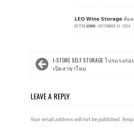
𝗟𝗘𝗢 𝗪𝗶𝗻𝗲 𝗦𝘁𝗼𝗿𝗮𝗴𝗲 ห้
BY
TTS ADMIN
SEPTEMBER 23, 2024
/
Post
I-STORE SELF STORAGE โปรแรงก่อ
navigation
เปิดสาขาใหม่
LEAVE A REPLY
Your email address will not be published.
Requi