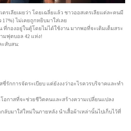
รเลียเผยว่า โดยเฉลี่ยแล้ว ชาวออสเตรเลียแต่ละคนมี
ราว 17%) ไม่เคยถูกหยิบมาใส่เลย
้น ที่กองอยู่ในตู้โดยไม่ได้ใช้งาน มากพอที่จะเติมเต็มสระ
สนามฟุตบอล 42 แห่ง!
ละสับสน:
สซี่รักการจัดระเบียบ แต่ยังงงว่าอะไรควรบริจาคและทำ
นคือโอกาสที่จะช่วยชีวิตคนและสร้างความเปลี่ยนแปลง
ลับมาใส่ใหม่ในภายหลัง นำเสื้อผ้าเหล่านั้นไปเก็บไว้ที่