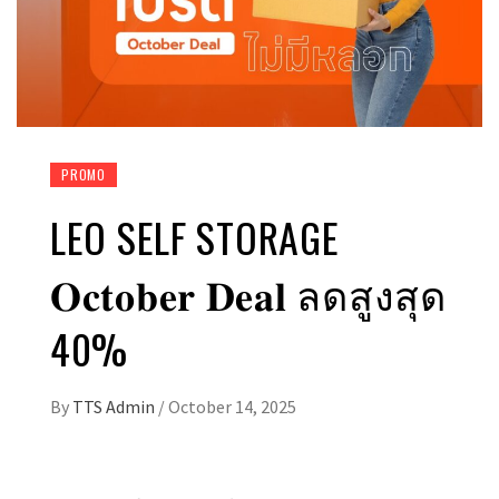
PROMO
LEO SELF STORAGE
𝐎𝐜𝐭𝐨𝐛𝐞𝐫 𝐃𝐞𝐚𝐥 ลดสูงสุด
40%
By
TTS Admin
/
October 14, 2025