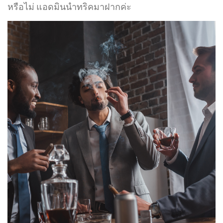
หรือไม่ แอดมินนำทริคมาฝากค่ะ